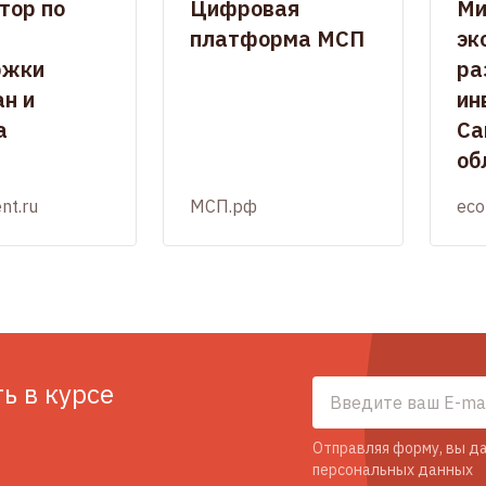
тор по
Цифровая
Ми
платформа МСП
эк
ржки
ра
н и
ин
а
Са
об
nt.ru
МСП.рф
eco
ть в курсе
Отправляя форму, вы да
персональных данных