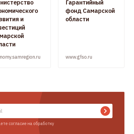
нистерство
Гарантийный
ономического
фонд Самарской
звития и
области
вестиций
марской
ласти
nomy.samregion.ru
www.gfso.ru
ете согласие на обработку