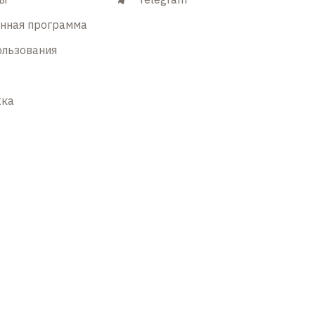
енная программа
ользования
жка