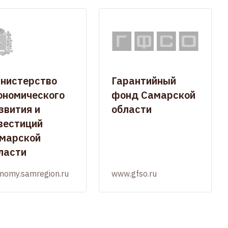
нистерство
Гарантийный
ономического
фонд Самарской
звития и
области
вестиций
марской
ласти
nomy.samregion.ru
www.gfso.ru