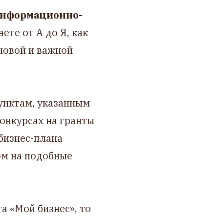
Информационно-
аете от А до Я, как
новой и важной
пунктам, указанным
конкурсах на гранты
бизнес-плана
ом на подобные
а «Мой бизнес», то