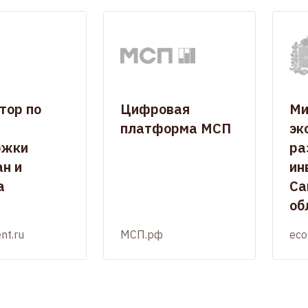
тор по
Цифровая
Ми
платформа МСП
эк
ржки
ра
н и
ин
а
Са
об
nt.ru
МСП.рф
eco