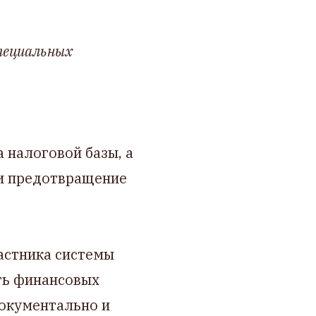
пециальных
а налоговой базы, а
 и предотвращение
частника системы
ть финансовых
документально и