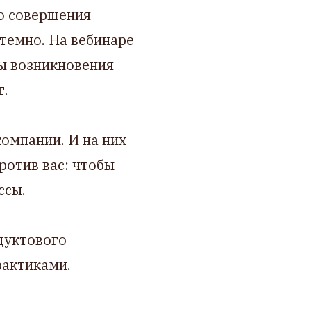
до совершения
темно. На вебинаре
ны возникновения
т.
омпании. И на них
ротив вас: чтобы
ссы.
дуктового
рактиками.