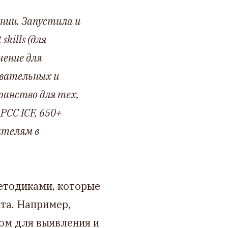
ании. Запустила и
kills (для
чение для
овательных и
ранство для тех,
PCC ICF, 650+
ателям в
етодиками, которые
та. Например,
том для выявления и