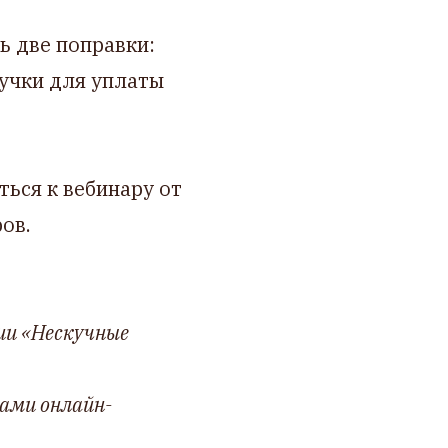
ь две поправки:
учки для уплаты
ься к вебинару от
ров.
ии «Нескучные
тами онлайн-