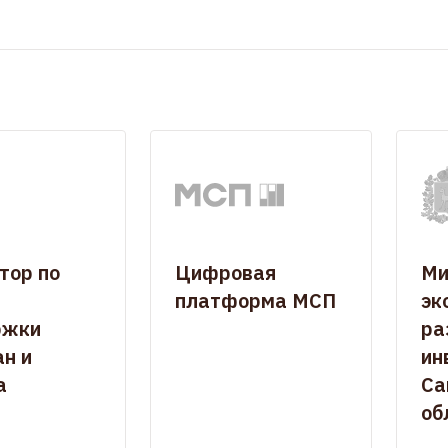
тор по
Цифровая
Ми
платформа МСП
эк
ржки
ра
н и
ин
а
Са
об