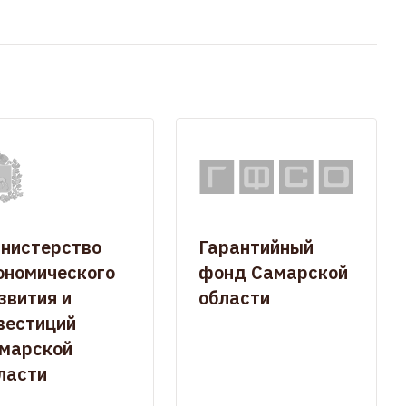
нистерство
Гарантийный
ономического
фонд Самарской
звития и
области
вестиций
марской
ласти