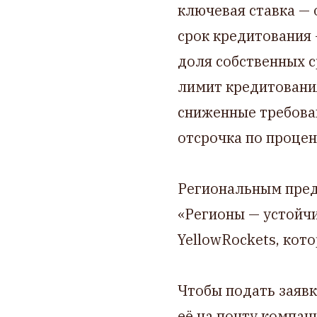
ключевая ставка — 
срок кредитования 
доля собственных 
лимит кредитовани
сниженные требова
отсрочка по процен
Региональным пред
«Регионы — устойчи
YellowRockets, кот
Чтобы подать заявк
её на почту компан