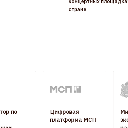
концертных площадках
стране
тор по
Цифровая
Ми
платформа МСП
эк
ржки
ра