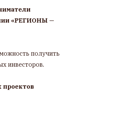
иниматели
емии «РЕГИОНЫ —
зможность получить
ых инвесторов.
 проектов