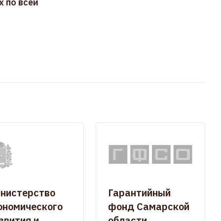
 по всей
нистерство
Гарантийный
ономического
фонд Самарской
звития и
области