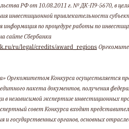
ьства РФ от 10.08.2011 г. № ДК-П9-5670, в целя
ния инвестиционной привлекательности субъект
я информация по процедуре работы по инвести
на сайте Сбербанка
k.ru/ru/legal/credits/award_regions
Оргкомите
на» Оргкомитетом Конкурса осуществляется пр
едитного пакета документов, получения федера
и в независимой экспертизе инвестиционных про
кспертный совет Конкурса входят представите
 и государственных органов, основных отрасле