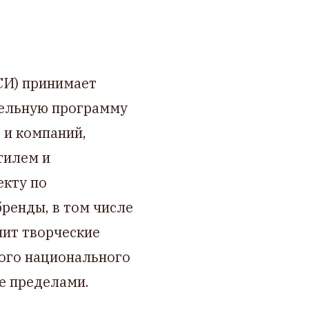
СИ) принимает
тельную программу
 и компаний,
тилем и
екту по
ренды, в том числе
нит творческие
ого национального
ее пределами.