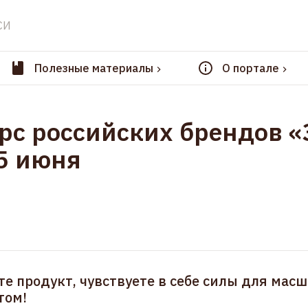
СИ
Полезные материалы
О портале
рс российских брендов 
5 июня
е продукт, чувствуете в себе силы для мас
том!