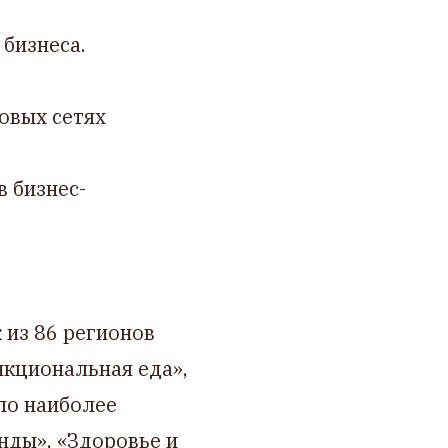
 бизнеса.
овых сетях
в бизнес-
 из 86 регионов
нкциональная еда»,
ло наиболее
нды», «Здоровье и