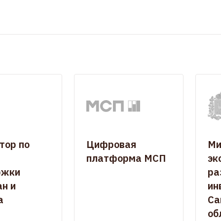
тор по
Цифровая
Ми
платформа МСП
эк
ржки
ра
н и
ин
а
Са
об