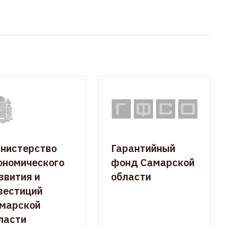
нистерство
Гарантийный
ономического
фонд Самарской
звития и
области
вестиций
марской
ласти