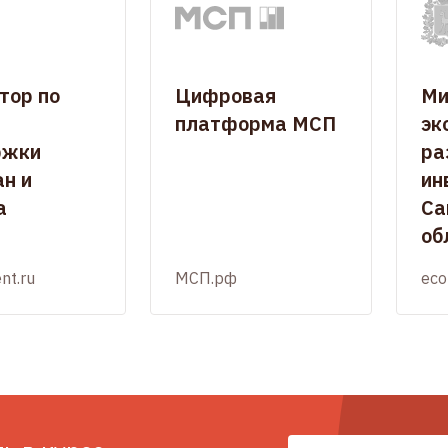
тор по
Цифровая
Ми
платформа МСП
эк
ржки
ра
н и
ин
а
Са
об
nt.ru
МСП.рф
eco