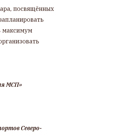
нара, посвящённых
 запланировать
ь максимум
организовать
ля МСП»
портов Северо-