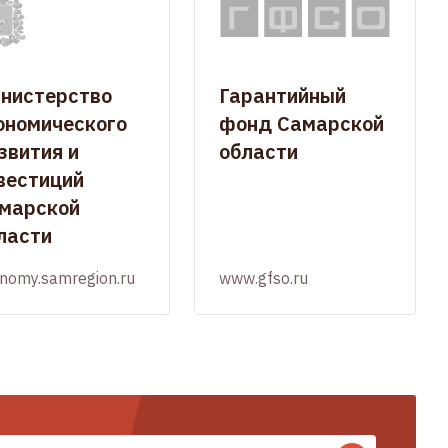
нистерство
Гарантийный
ономического
фонд Самарской
звития и
области
вестиций
марской
ласти
nomy.samregion.ru
www.gfso.ru