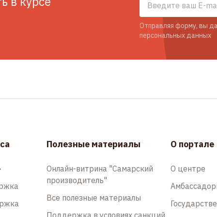
ть в курсе
Отправляя форму, вы да
персональных данных
са
Полезные материалы
О портале
»
Онлайн-витрина "Самарский
О центре
производитель"
ержка
Амбассадо
Все полезные материалы
ержка
Государств
Поддержка в условиях санкций