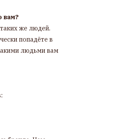
о вам?
 таких же людей.
ически попадёте в
 такими людьми вам
: