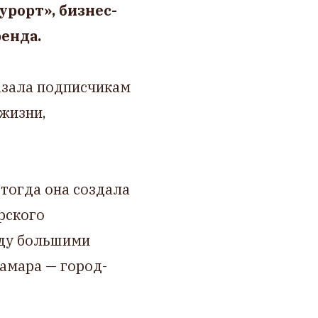
урорт», бизнес-
енда.
азала подписчикам
 жизни,
тогда она создала
рского
жду большими
амара — город-