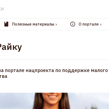
СИ
Полезные материалы
О портале
Райку
на портале нацпроекта по поддержке малого
тва