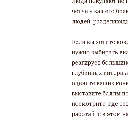
Люди покупают не п
чётче у вашего бре
людей, разделяющи
Если вы хотите вов
нужно выбирать виз
реагирует большин
глубинных интервь
оцените ваших кон
выставите баллы п
посмотрите, где ес
работайте в этом н