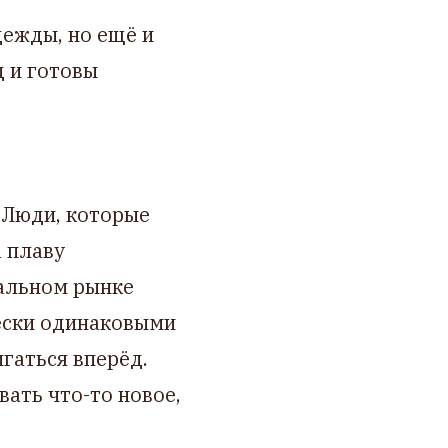
дежды, но ещё и
 и готовы
 Люди, которые
 плаву
кальном рынке
ески одинаковыми
гаться вперёд.
ать что-то новое,