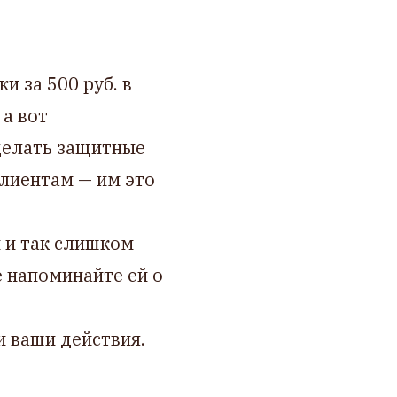
и за 500 руб. в
 а вот
делать защитные
клиентам — им это
 и так слишком
е напоминайте ей о
и ваши действия.