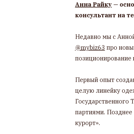
Анна Райку
— осно
консультант на т
Недавно мы с Анной
@mybiz63
про новые
позиционирование и
Первый опыт создан
целую линейку оде
Государственного 
партиями. Позднее 
курорт».