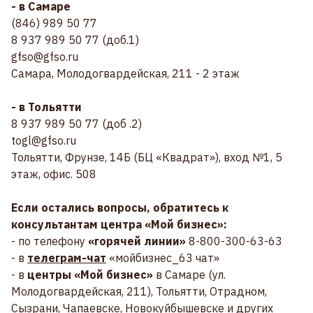
- в Самаре
(846) 989 50 77
8 937 989 50 77 (доб.1)
gfso@gfso.ru
Самара, Молодогвардейская, 211 - 2 этаж
- в Тольятти
8 937 989 50 77 (доб .2)
togl@gfso.ru
Тольятти, Фрунзе, 14Б (БЦ «Квадрат»), вход №1, 5
этаж, офис. 508
Если остались вопросы, обратитесь к
консультантам центра «Мой бизнес»:
- по телефону
«горячей линии»
8-800-300-63-63
- в
телеграм-чат
«мойбизнес_63 чат»
- в
центры «Мой бизнес»
в Самаре (ул.
Молодогвардейская, 211), Тольятти, Отрадном,
Сызрани, Чапаевске, Новокуйбышевске и других