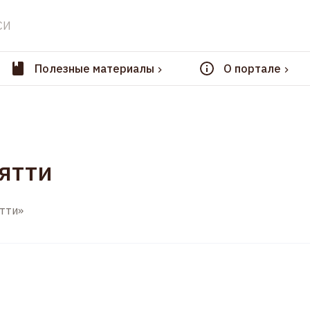
СИ
Полезные материалы
О портале
ятти
тти»