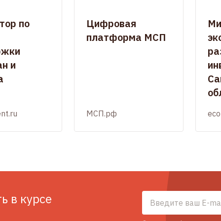
тор по
Цифровая
Ми
платформа МСП
эк
ржки
ра
н и
ин
а
Са
об
nt.ru
МСП.рф
eco
ть в курсе