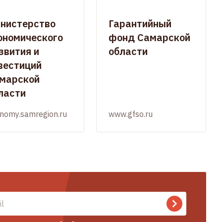
нистерство
Гарантийный
ономического
фонд Самарской
звития и
области
вестиций
марской
ласти
nomy.samregion.ru
www.gfso.ru