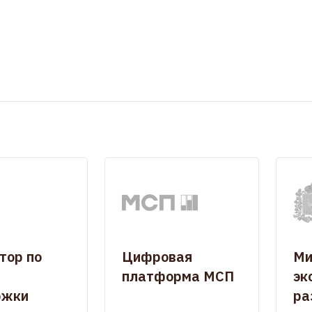
тор по
Цифровая
Ми
платформа МСП
эк
ржки
ра