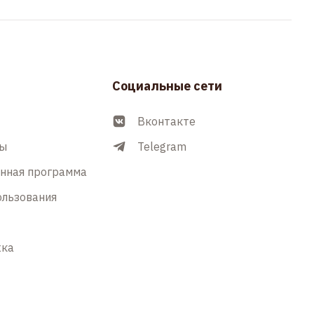
Социальные сети
Вконтакте
ры
Telegram
енная программа
ользования
жка