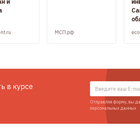
н и
ин
а
Са
об
nt.ru
МСП.рф
eco
ть в курсе
Отправляя форму, вы да
персональных данных