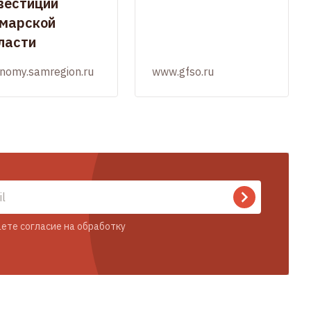
вестиций
марской
ласти
nomy.samregion.ru
www.gfso.ru
ете согласие на обработку