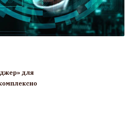
еджер» для
 комплексно