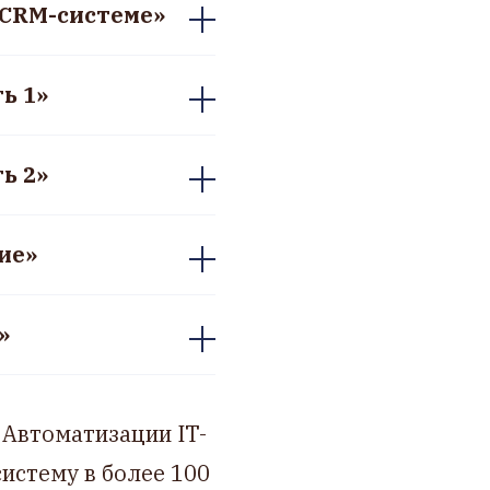
в CRM-системе»
ь 1»
ь 2»
ние»
»
Автоматизации IT-
истему в более 100