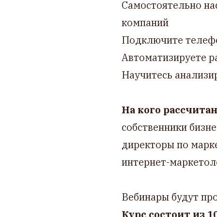
Самостоятельно нас
компаний
Подключите телефо
Автоматизируете р
Научитесь анализир
На кого рассчита
собственники бизне
директоры по марк
интернет-маркетол
Вебинары будут про
Курс состоит из 1