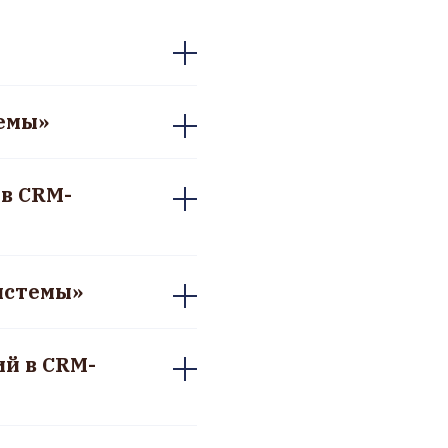
темы»
 в CRM-
системы»
ий в CRM-