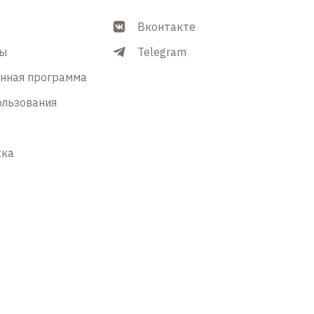
Вконтакте
ры
Telegram
енная программа
ользования
жка