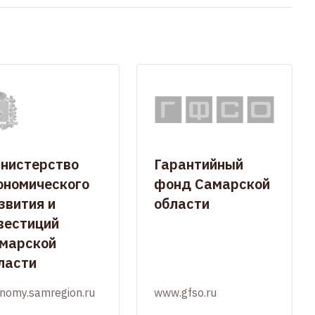
нистерство
Гарантийный
ономического
фонд Самарской
звития и
области
вестиций
марской
ласти
nomy.samregion.ru
www.gfso.ru