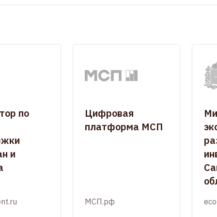
тор по
Цифровая
Ми
платформа МСП
эк
ржки
ра
н и
ин
а
Са
об
nt.ru
МСП.рф
eco